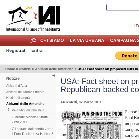
IT
CHI SIAMO
LA VIA URBANA
CAMPAGNA S
Registrati
Entra
Home
»
Notizie
»
Abitanti delle Americhe
»
USA: Fact sheet on proposed cuts in 
Notizie
USA: Fact sheet on pr
Abitanti d'Asia
Republican-backed con
Abitanti del Medio Oriente
Haiti, solidarietà
Mercoledì, 02 Marzo 2011
Abitanti delle Americhe
Viva Miguelzinho Viva!
Please s
Giornate Mondiali Sfratti
Paul Bo
Zero 2017
propose
Gli abitanti del mondo verso
congress
il Foro Resistenza Habitat 3
sand we