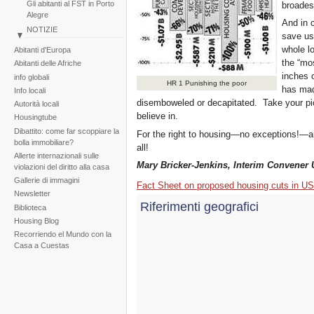
Gli abitanti al FST in Porto
broadest
Alegre
And in 
NOTIZIE
save us
Perù: Marcia dei quartieri
whole lo
Abitanti d'Europa
popolari di Huascar
the “mo
Abitanti delle Afriche
Reportaje fotogràfico sobre
inches 
info globali
la tragedia de la tormenta
HR 1 Punishing the poor
has mad
Info locali
Noel
disemboweled or decapitated. Take your pic
Autorità locali
believe in.
Housingtube
Dibattito: come far scoppiare la
For the right to housing—no exceptions!—an
bolla immobiliare?
all!
Allerte internazionali sulle
Mary Bricker-Jenkins, Interim Convener 
violazioni del diritto alla casa
Gallerie di immagini
Fact Sheet on proposed housing cuts in US
Newsletter
Riferimenti geografici
Biblioteca
Housing Blog
Recorriendo el Mundo con la
Casa a Cuestas