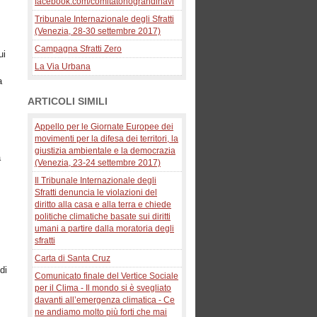
facebook.com/comitatonograndinavi
Tribunale Internazionale degli Sfratti
(Venezia, 28-30 settembre 2017)
Campagna Sfratti Zero
ui
La Via Urbana
a
ARTICOLI SIMILI
Appello per le Giornate Europee dei
movimenti per la difesa dei territori, la
giustizia ambientale e la democrazia
a
(Venezia, 23-24 settembre 2017)
Il Tribunale Internazionale degli
Sfratti denuncia le violazioni del
diritto alla casa e alla terra e chiede
politiche climatiche basate sui diritti
umani a partire dalla moratoria degli
sfratti
Carta di Santa Cruz
di
Comunicato finale del Vertice Sociale
per il Clima - Il mondo si è svegliato
davanti all’emergenza climatica - Ce
ne andiamo molto più forti che mai