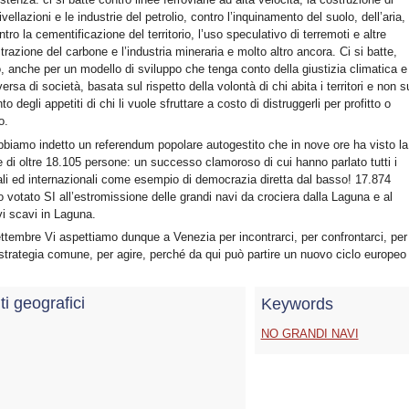
rivellazioni e le industrie del petrolio, contro l’inquinamento del suolo, dell’aria,
ntro la cementificazione del territorio, l’uso speculativo di terremoti e altre
estrazione del carbone e l’industria mineraria e molto altro ancora. Ci si batte,
to, anche per un modello di sviluppo che tenga conto della giustizia climatica e
ersa di società, basata sul rispetto della volontà di chi abita i territori e non s
 degli appetiti di chi li vuole sfruttare a costo di distruggerli per profitto o
o.
abbiamo indetto un referendum popolare autogestito che in nove ore ha visto la
 di oltre 18.105 persone: un successo clamoroso di cui hanno parlato tutti i
li ed internazionali come esempio di democrazia diretta dal basso! 17.874
votato SI all’estromissione delle grandi navi da crociera dalla Laguna e al
vi scavi in Laguna.
settembre Vi aspettiamo dunque a Venezia per incontrarci, per confrontarci, per
strategia comune, per agire, perché da qui può partire un nuovo ciclo europeo 
ti geografici
Keywords
NO GRANDI NAVI