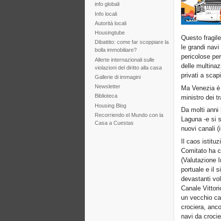
info globali
Info locali
Autorità locali
Housingtube
Questo fragile
Dibattito: come far scoppiare la
le grandi navi
bolla immobiliare?
pericolose per
Allerte internazionali sulle
delle multinazi
violazioni del diritto alla casa
privati a sca
Gallerie di immagini
Newsletter
Ma Venezia è 
Biblioteca
ministro dei t
Housing Blog
Da molti anni 
Recorriendo el Mundo con la
Laguna -e si s
Casa a Cuestas
nuovi canali (
Il caos istituz
Comitato ha co
(Valutazione I
portuale e il 
devastanti vol
Canale Vittor
un vecchio can
crociera, ancor
navi da crocie