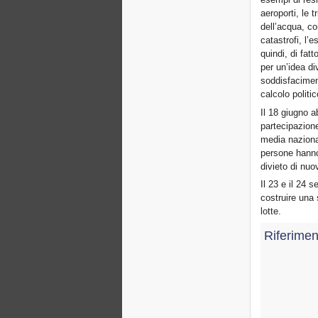
aeroporti, le t
dell’acqua, co
catastrofi, l’
quindi, di fat
per un’idea div
soddisfacimento
calcolo politic
Il 18 giugno 
partecipazione
media naziona
persone hanno 
divieto di nuo
Il 23 e il 24 
costruire una 
lotte.
Riferimen