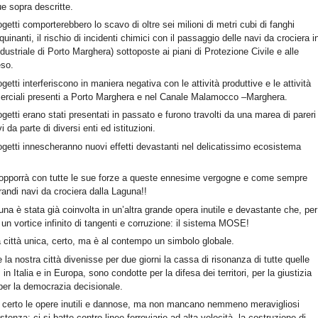
ue sopra descritte.
etti comporterebbero lo scavo di oltre sei milioni di metri cubi di fanghi
quinanti, il rischio di incidenti chimici con il passaggio delle navi da crociera i
ndustriale di Porto Marghera) sottoposte ai piani di Protezione Civile e alle
eso.
etti interferiscono in maniera negativa con le attività produttive e le attività
erciali presenti a Porto Marghera e nel Canale Malamocco –Marghera.
etti erano stati presentati in passato e furono travolti da una marea di pareri
i da parte di diversi enti ed istituzioni.
getti innescheranno nuovi effetti devastanti nel delicatissimo ecosistema
i opporrà con tutte le sue forze a queste ennesime vergogne e come sempre
 grandi navi da crociera dalla Laguna!!
na è stata già coinvolta in un’altra grande opera inutile e devastante che, per
 un vortice infinito di tangenti e corruzione: il sistema MOSE!
 città unica, certo, ma è al contempo un simbolo globale.
a nostra città divenisse per due giorni la cassa di risonanza di tutte quelle
 in Italia e in Europa, sono condotte per la difesa dei territori, per la giustizia
per la democrazia decisionale.
erto le opere inutili e dannose, ma non mancano nemmeno meravigliosi
stenza: ci si batte contro linee ferroviarie ad alta velocità, la costruzione di