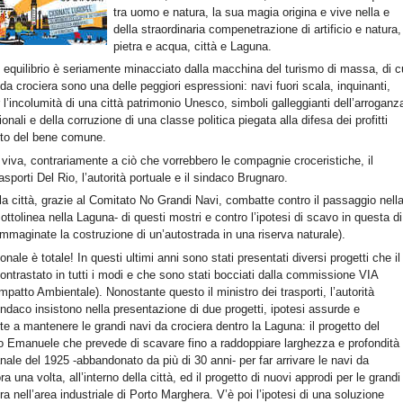
tra uomo e natura, la sua magia origina e vive nella e
della straordinaria compenetrazione di artificio e natura,
pietra e acqua, città e Laguna.
 equilibrio è seriamente minacciato dalla macchina del turismo di massa, di c
 da crociera sono una delle peggiori espressioni: navi fuori scala, inquinanti,
 l’incolumità di una città patrimonio Unesco, simboli galleggianti dell’arroganz
onali e della corruzione di una classe politica piegata alla difesa dei profitti
pito del bene comune.
viva, contrariamente a ciò che vorrebbero le compagnie croceristiche, il
rasporti Del Rio, l’autorità portuale e il sindaco Brugnaro.
la città, grazie al Comitato No Grandi Navi, combatte contro il passaggio nell
ottolinea nella Laguna- di questi mostri e contro l’ipotesi di scavo in questa di
immaginate la costruzione di un’autostrada in una riserva naturale).
ionale è totale! In questi ultimi anni sono stati presentati diversi progetti che il
ntrastato in tutti i modi e che sono stati bocciati dalla commissione VIA
mpatto Ambientale). Nonostante questo il ministro dei trasporti, l’autorità
sindaco insistono nella presentazione di due progetti, ipotesi assurde e
te a mantenere le grandi navi da crociera dentro la Laguna: il progetto del
io Emanuele che prevede di scavare fino a raddoppiare larghezza e profondità 
ale del 1925 -abbandonato da più di 30 anni- per far arrivare le navi da
a una volta, all’interno della città, ed il progetto di nuovi approdi per le grandi
ra nell’area industriale di Porto Marghera. V’è poi l’ipotesi di una soluzione