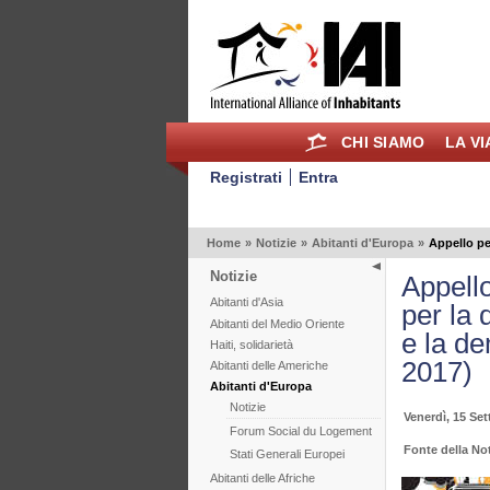
CHI SIAMO
LA V
Registrati
Entra
Home
»
Notizie
»
Abitanti d'Europa
»
Appello pe
Notizie
Appell
Abitanti d'Asia
per la 
Abitanti del Medio Oriente
e la d
Haiti, solidarietà
2017)
Abitanti delle Americhe
Abitanti d'Europa
Notizie
Venerdì, 15 Se
Forum Social du Logement
Fonte della No
Stati Generali Europei
Abitanti delle Afriche