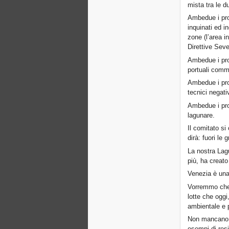
mista tra le d
Ambedue i prog
inquinati ed in
zone (l’area i
Direttive Sev
Ambedue i prog
portuali comm
Ambedue i prog
tecnici negativ
Ambedue i pro
lagunare.
Il comitato s
dirà: fuori le
La nostra Lagu
più, ha creato
Venezia è una
Vorremmo che l
lotte che oggi,
ambientale e 
Non mancano c
esempi di resi