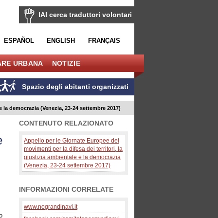
IAI cerca traduttori volontari
ESPAÑOL
ENGLISH
FRANÇAIS
ARE URBANA
NOTIZIE
Spazio degli abitanti organizzati
e e la democrazia (Venezia, 23-24 settembre 2017)
CONTENUTO RELAZIONATO
i
e
Appello per le Giornate Europee dei
movimenti per la difesa dei territori, la
giustizia ambientale e la democrazia
(Venezia, 23-24 settembre 2017)
INFORMAZIONI CORRELATE
www.nograndinavi.it
o