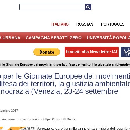
ITALIANO
RUSSIAN
PORTUGUÊS
IA URBANA
CAMPAGNA SFRATTI ZERO
UNIVERSITÀ POPOL
Iscriviti alla Newsletter IAI
r le Giornate Europee dei movimenti per la difesa dei territori, la giustizia ambiental
o per le Giornate Europee dei moviment
difesa dei territori, la giustizia ambiental
emocrazia (Venezia, 23-24 settembre
ttembre 2017
tizia: www.nograndinavi.it - https://goo.gl/EJ5cds
Venezia è, da oltre mille anni, città simbolo dell’equilibri