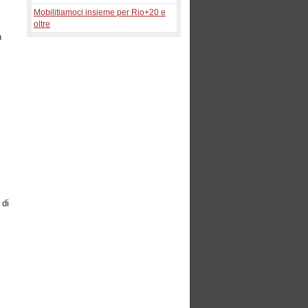
Mobilitiamoci insieme per Rio+20 e
oltre
n
 di