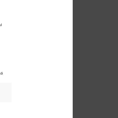
ul
di